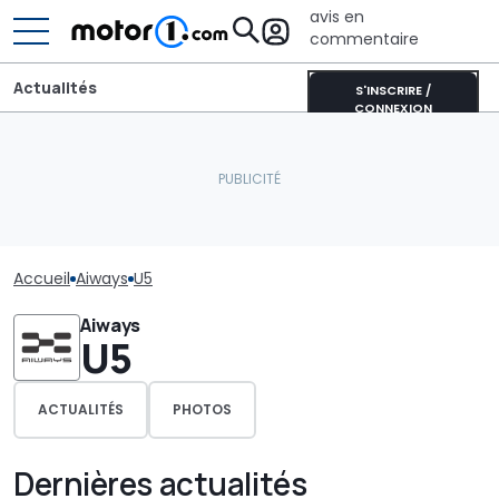
avis en
commentaire
Actualités
S'INSCRIRE /
CONNEXION
Accueil
Aiways
U5
Aiways
U5
ACTUALITÉS
PHOTOS
Dernières actualités