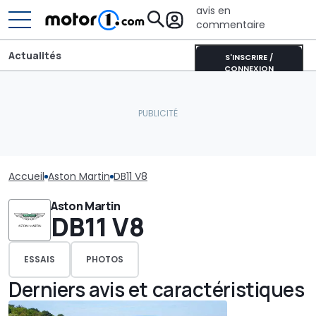
avis en
commentaire
Actualités
S'INSCRIRE /
CONNEXION
Accueil
Aston Martin
DB11 V8
Aston Martin
DB11 V8
ESSAIS
PHOTOS
Derniers avis et caractéristiques