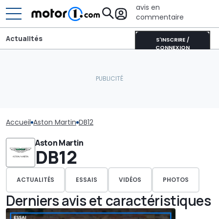
avis en
commentaire
Actualités
S'INSCRIRE /
CONNEXION
Accueil
Aston Martin
DB12
Aston Martin
DB12
ACTUALITÉS
ESSAIS
VIDÉOS
PHOTOS
Derniers avis et caractéristiques