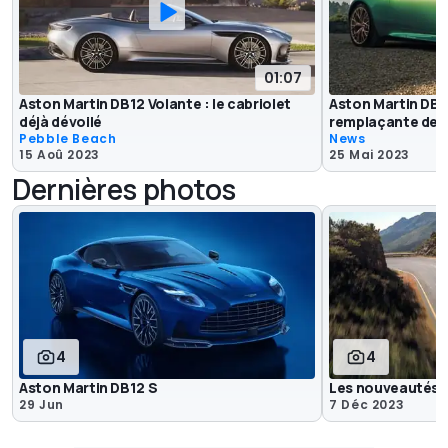
01:07
Aston Martin DB12 Volante : le cabriolet
Aston Martin DB12
déjà dévoilé
remplaçante de l
Pebble Beach
News
15 Aoû 2023
25 Mai 2023
Dernières photos
4
4
Aston Martin DB12 S
Les nouveautés d
29 Jun
7 Déc 2023