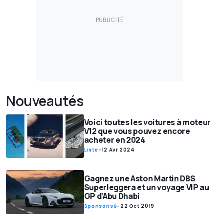
Nouveautés
Voici toutes les voitures à moteur
V12 que vous pouvez encore
acheter en 2024
Liste
-
12 Avr 2024
Gagnez une Aston Martin DBS
Superleggera et un voyage VIP au
GP d'Abu Dhabi
Sponsorisé
-
22 Oct 2019