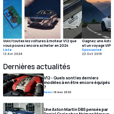
Voici toutes les voitures à moteur V12 que
Gagnez une Aston
vous pouvez encore acheter en 2024
et un voyage VIP 
Liste
Sponsorisé
12 Avr 2024
22 Oct 2019
Dernières actualités
V12 - Quels sont les derniers
modèles à en être encore équipés
?
News
-
16 Nov 2020
Une Aston Martin DBS pensée par