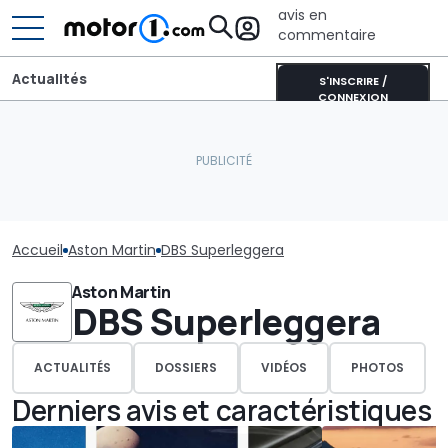
avis en
commentaire
Actualités
S'INSCRIRE /
CONNEXION
Accueil
Aston Martin
DBS Superleggera
Aston Martin
DBS Superleggera
ACTUALITÉS
DOSSIERS
VIDÉOS
PHOTOS
Derniers avis et caractéristiques