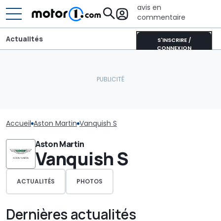
avis en
commentaire
Actualités
S'INSCRIRE /
CONNEXION
Accueil
Aston Martin
Vanquish S
Aston Martin
Vanquish S
ACTUALITÉS
PHOTOS
Dernières actualités