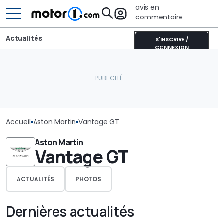
avis en
commentaire
Actualités
S'INSCRIRE /
CONNEXION
Accueil
Aston Martin
Vantage GT
Aston Martin
Vantage GT
ACTUALITÉS
PHOTOS
Dernières actualités