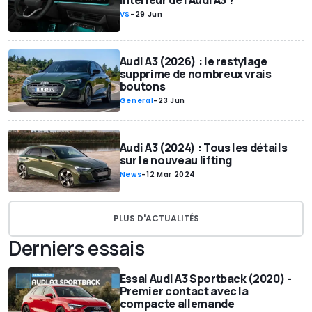
intérieur de l’Audi A3 ?
VS
-
29 Jun
Audi A3 (2026) : le restylage
supprime de nombreux vrais
boutons
General
-
23 Jun
Audi A3 (2024) : Tous les détails
sur le nouveau lifting
News
-
12 Mar 2024
PLUS D'ACTUALITÉS
Derniers essais
Essai Audi A3 Sportback (2020) -
Premier contact avec la
compacte allemande