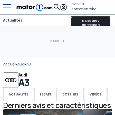
avis en
commentaire
Actualités
S'INSCRIRE /
CONNEXION
Accueil
Audi
A3
Audi
A3
ACTUALITÉS
ESSAIS
DOSSIERS
VIDÉOS
P
Derniers avis et caractéristiques