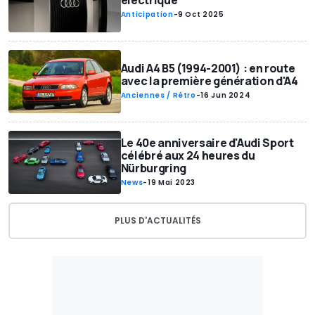
électrique
Anticipation
-
9 Oct 2025
Audi A4 B5 (1994-2001) : en route
avec la première génération d'A4
Anciennes / Rétro
-
16 Jun 2024
Le 40e anniversaire d'Audi Sport
célébré aux 24 heures du
Nürburgring
News
-
19 Mai 2023
PLUS D'ACTUALITÉS