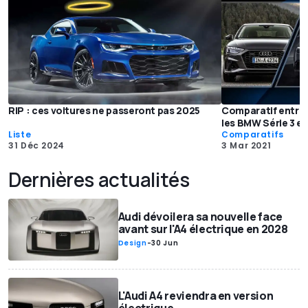
RIP : ces voitures ne passeront pas 2025
Comparatif entre 
les BMW Série 3 et
Liste
Comparatifs
31 Déc 2024
3 Mar 2021
Dernières actualités
Audi dévoilera sa nouvelle face
avant sur l'A4 électrique en 2028
Design
-
30 Jun
L'Audi A4 reviendra en version