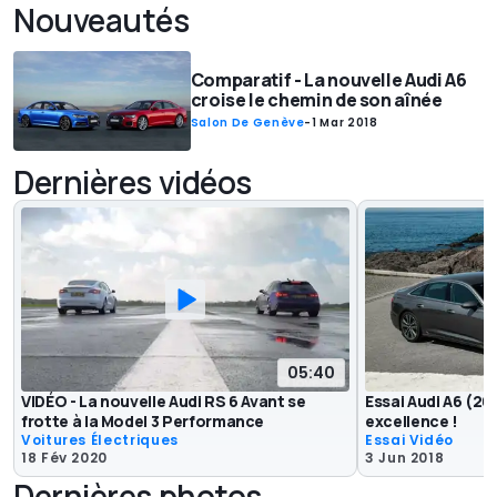
Nouveautés
Comparatif - La nouvelle Audi A6
croise le chemin de son aînée
Salon De Genève
-
1 Mar 2018
Dernières vidéos
05:40
VIDÉO - La nouvelle Audi RS 6 Avant se
Essai Audi A6 (201
frotte à la Model 3 Performance
excellence !
Voitures Électriques
Essai Vidéo
18 Fév 2020
3 Jun 2018
Dernières photos