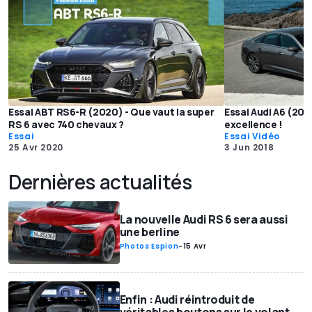
Essai ABT RS6-R (2020) - Que vaut la super
Essai Audi A6 (2018
RS 6 avec 740 chevaux ?
excellence !
Essai
Essai Vidéo
25 Avr 2020
3 Jun 2018
Dernières actualités
La nouvelle Audi RS 6 sera aussi
une berline
Photos Espion
-
15 Avr
Enfin : Audi réintroduit de