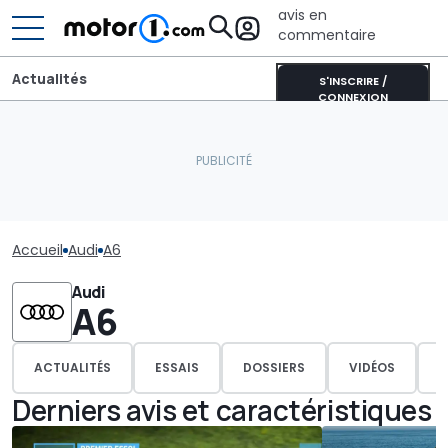
avis en
commentaire
Actualités
S'INSCRIRE /
CONNEXION
Accueil
Audi
A6
Audi
A6
ACTUALITÉS
ESSAIS
DOSSIERS
VIDÉOS
P
Derniers avis et caractéristiques