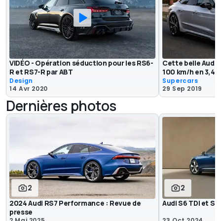
VIDÉO - Opération séduction pour les RS6-
Cette belle Audi 
R et RS7-R par ABT
100 km/h en 3,4 
Design
Supercars
14 Avr 2020
29 Sep 2019
Dernières photos
2
2
2024 Audi RS7 Performance : Revue de
Audi S6 TDI et S7
presse
2 Mai 2025
23 Oct 2024