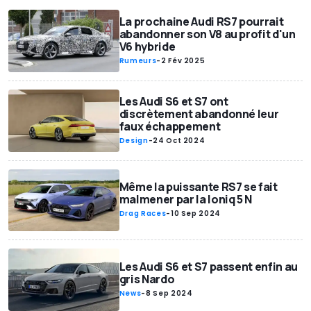
La prochaine Audi RS7 pourrait
abandonner son V8 au profit d'un
V6 hybride
Rumeurs
-
2 Fév 2025
Les Audi S6 et S7 ont
discrètement abandonné leur
faux échappement
Design
-
24 Oct 2024
Même la puissante RS7 se fait
malmener par la Ioniq 5 N
Drag Races
-
10 Sep 2024
Les Audi S6 et S7 passent enfin au
gris Nardo
News
-
8 Sep 2024