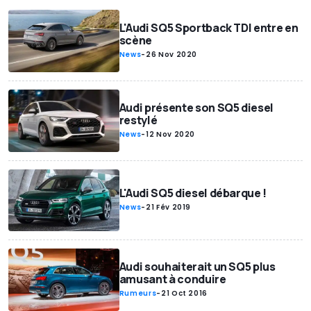
L'Audi SQ5 Sportback TDI entre en
scène
News
-
26 Nov 2020
Audi présente son SQ5 diesel
restylé
News
-
12 Nov 2020
L'Audi SQ5 diesel débarque !
News
-
21 Fév 2019
Audi souhaiterait un SQ5 plus
amusant à conduire
Rumeurs
-
21 Oct 2016