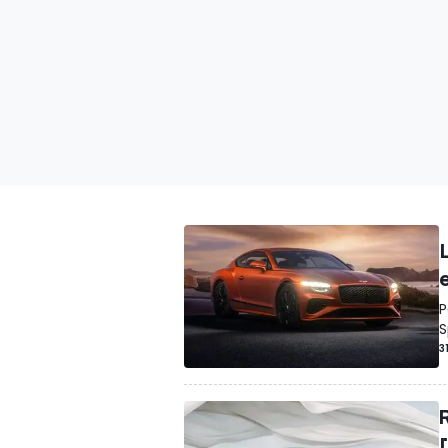
P
S
3