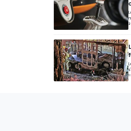
L
m
2
L
s
1