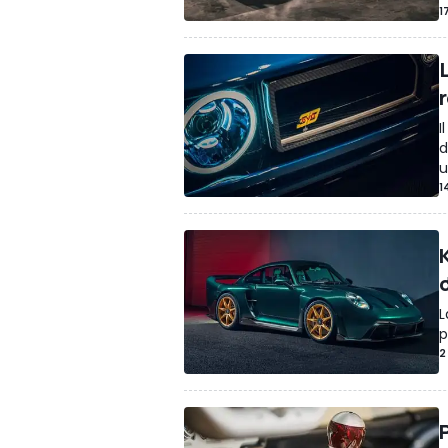
1
r
I
d
u
1
L
p
2