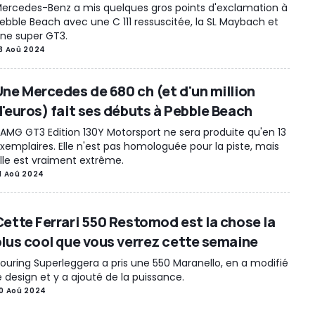
ercedes-Benz a mis quelques gros points d'exclamation à
ebble Beach avec une C 111 ressuscitée, la SL Maybach et
ne super GT3.
3 Aoû 2024
Une Mercedes de 680 ch (et d'un million
d'euros) fait ses débuts à Pebble Beach
'AMG GT3 Edition 130Y Motorsport ne sera produite qu'en 13
xemplaires. Elle n'est pas homologuée pour la piste, mais
lle est vraiment extrême.
1 Aoû 2024
Cette Ferrari 550 Restomod est la chose la
plus cool que vous verrez cette semaine
ouring Superleggera a pris une 550 Maranello, en a modifié
e design et y a ajouté de la puissance.
0 Aoû 2024