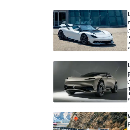
L
L
u
e
2
L
q
d
2