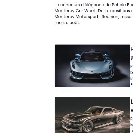
Le concours d'élégance de Pebble Bea
Monterey Car Week. Des expositions et
Monterey Motorsports Reunion, rass
mois d'août.
P
b
B
4
R
M
c