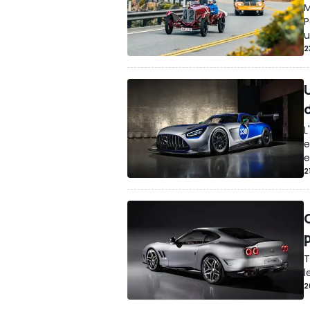
M
P
u
2
L
e
e
2
T
l
2