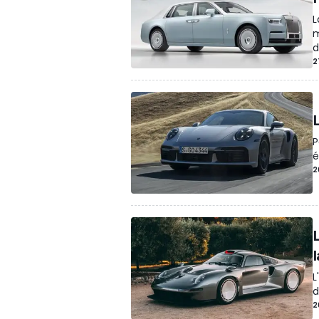
L
m
d
2
P
é
2
L
d
2