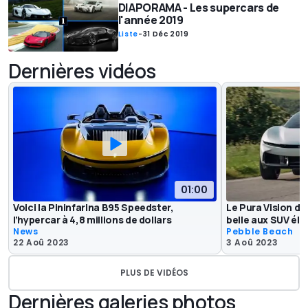
DIAPORAMA - Les supercars de
l'année 2019
Liste
-
31 Déc 2019
Dernières vidéos
01:00
Voici la Pininfarina B95 Speedster,
Le Pura Vision de 
l’hypercar à 4,8 millions de dollars
belle aux SUV éle
News
Pebble Beach
22 Aoû 2023
3 Aoû 2023
PLUS DE VIDÉOS
Dernières galeries photos