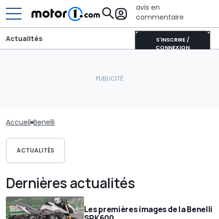
avis en
commentaire
Actualités
S'INSCRIRE /
CONNEXION
Accueil
Benelli
ACTUALITÉS
Dernières actualités
Les premières images de la Benelli
SRK600