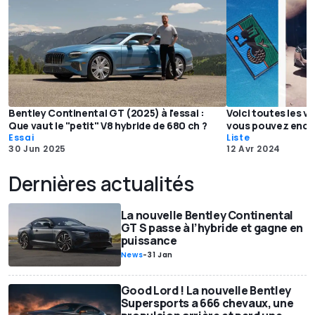
Bentley Continental GT (2025) à l'essai :
Voici toutes les v
Que vaut le "petit" V8 hybride de 680 ch ?
vous pouvez enco
Essai
Liste
30 Jun 2025
12 Avr 2024
Dernières actualités
La nouvelle Bentley Continental
GT S passe à l’hybride et gagne en
puissance
News
-
31 Jan
Good Lord ! La nouvelle Bentley
Supersports a 666 chevaux, une