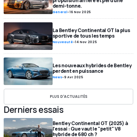
propulsion arrière et perd une
demi-tonne.
General
-
16 Nov 2025
La Bentley Continental GT la plus
sportive de tous les temps
Nouveauté
-
14 Nov 2025
Les nouveaux hybrides de Bentley
perdent en puissance
News
-
9 Avr 2025
PLUS D'ACTUALITÉS
Derniers essais
Bentley Continental GT (2025) à
l'essai : Que vaut le "petit" V8
hybride de 680 ch ?