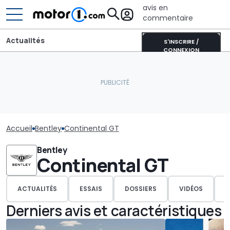
avis en
commentaire
Actualités
S'INSCRIRE /
CONNEXION
Accueil
Bentley
Continental GT
Bentley
Continental GT
ACTUALITÉS
ESSAIS
DOSSIERS
VIDÉOS
P
Derniers avis et caractéristiques