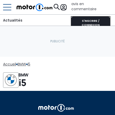
avis en
commentaire
Actualités
S'INSCRIRE /
CONNEXION
Accueil
BMW
i5
BMW
i5