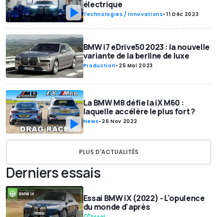
électrique
Technologies / Innovations
-
11 Déc 2023
BMW i7 eDrive50 2023 : la nouvelle
variante de la berline de luxe
Production
-
25 Mai 2023
La BMW M8 défie la iX M60 :
laquelle accélère le plus fort ?
News
-
26 Nov 2022
PLUS D'ACTUALITÉS
Derniers essais
Essai BMW iX (2022) - L'opulence
du monde d'après
Essai