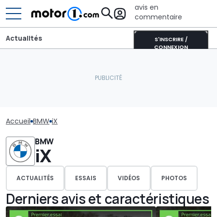
avis en
commentaire
Actualités
S'INSCRIRE /
CONNEXION
Accueil
BMW
iX
BMW
iX
ACTUALITÉS
ESSAIS
VIDÉOS
PHOTOS
Derniers avis et caractéristiques