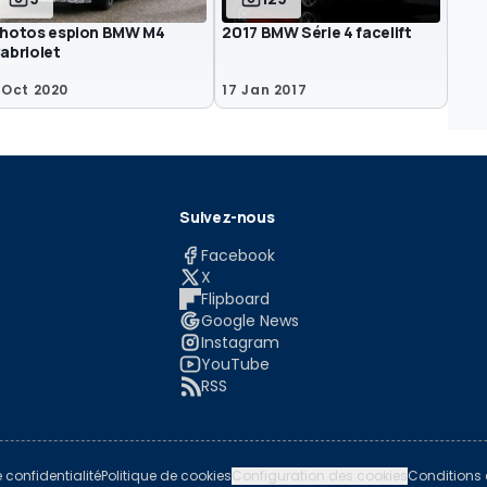
hotos espion BMW M4
2017 BMW Série 4 facelift
abriolet
 Oct 2020
17 Jan 2017
Suivez-nous
Facebook
X
Flipboard
Google News
Instagram
YouTube
RSS
e confidentialité
Politique de cookies
Configuration des cookies
Conditions d