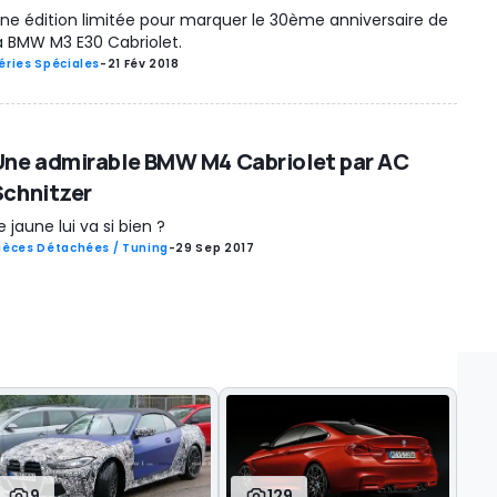
ne édition limitée pour marquer le 30ème anniversaire de
a BMW M3 E30 Cabriolet.
éries Spéciales
-
21 Fév 2018
Une admirable BMW M4 Cabriolet par AC
Schnitzer
e jaune lui va si bien ?
ièces Détachées / Tuning
-
29 Sep 2017
9
129