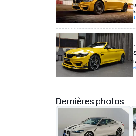
U
l
S
L
P
Dernières photos