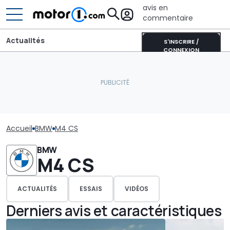
avis en
commentaire
Actualités
S'INSCRIRE /
CONNEXION
Accueil
BMW
M4 CS
BMW
M4 CS
ACTUALITÉS
ESSAIS
VIDÉOS
Derniers avis et caractéristiques