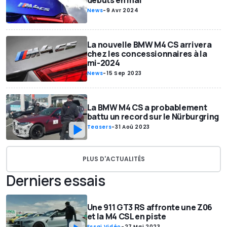
débuts en mai
News
-
9 Avr 2024
La nouvelle BMW M4 CS arrivera
chez les concessionnaires à la
mi-2024
News
-
15 Sep 2023
La BMW M4 CS a probablement
battu un record sur le Nürburgring
Teasers
-
31 Aoû 2023
PLUS D'ACTUALITÉS
Derniers essais
Une 911 GT3 RS affronte une Z06
et la M4 CSL en piste
Essai Vidéo
-
27 Mai 2023