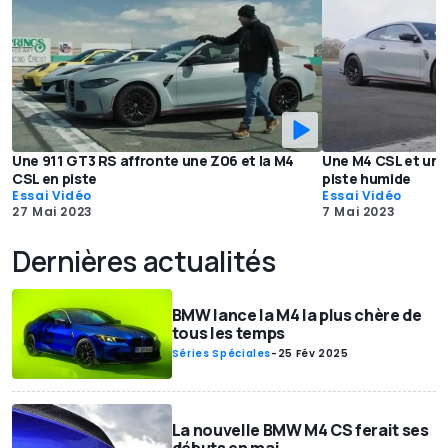
Une 911 GT3 RS affronte une Z06 et la M4
Une M4 CSL et une
CSL en piste
piste humide
Essai Vidéo
Essai Vidéo
27 Mai 2023
7 Mai 2023
Dernières actualités
BMW lance la M4 la plus chère de
tous les temps
Séries Spéciales
-
25 Fév 2025
La nouvelle BMW M4 CS ferait ses