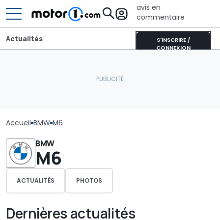
avis en
commentaire
Actualités
S'INSCRIRE /
CONNEXION
Accueil
BMW
M6
BMW
M6
ACTUALITÉS
PHOTOS
Dernières actualités