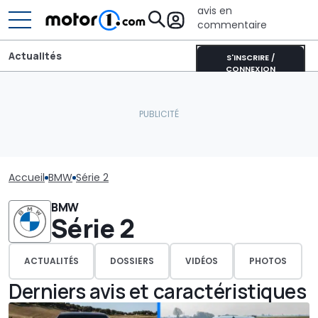
avis en
commentaire
Actualités
S'INSCRIRE /
CONNEXION
Accueil
BMW
Série 2
BMW
Série 2
ACTUALITÉS
DOSSIERS
VIDÉOS
PHOTOS
Derniers avis et caractéristiques