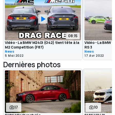
08:15
Vidéo - La BMW M240i (G42) tient tête à la
Vidéo - La BMW M2
M2 Competition (F87)
RS 3
News
News
5 Mai 2022
17 Avr 2022
Dernières photos
17
10