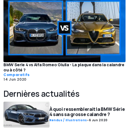
BMW Serie 4 vs Alfa Romeo Giulia - La plaque dans la calandre
ou à côté ?
Comparatifs
14 Jun 2020
Dernières actualités
À quoi ressemblerait la BMW Série
4 sans sa grosse calandre ?
Rendus / Illustrations
-
6 Jun 2020