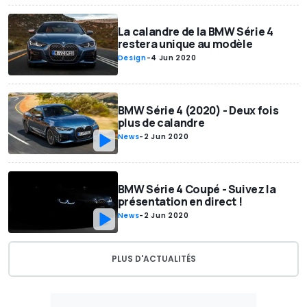
La calandre de la BMW Série 4
restera unique au modèle
Design
-
4 Jun 2020
BMW Série 4 (2020) - Deux fois
plus de calandre
News
-
2 Jun 2020
BMW Série 4 Coupé - Suivez la
présentation en direct !
News
-
2 Jun 2020
PLUS D'ACTUALITÉS