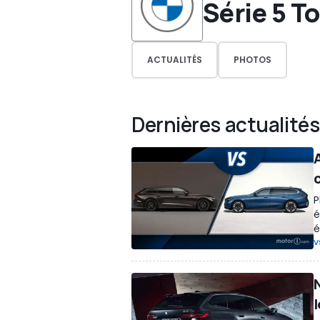
Série 5 T
ACTUALITÉS
PHOTOS
Dernières actualités
P
é
é
V
l