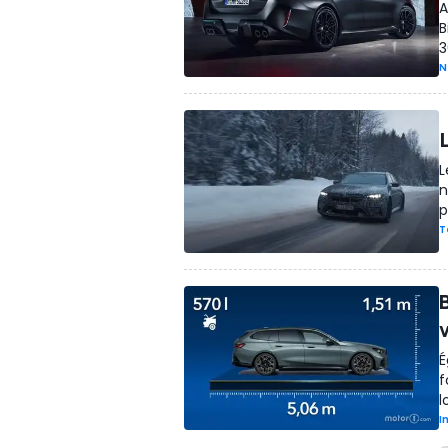
A
B
3
N
L
n
p
T
É
f
l
I