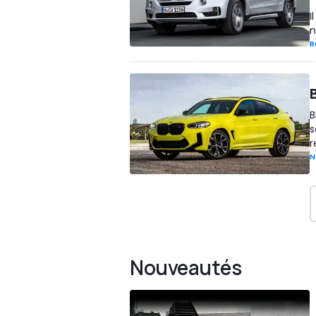
I
n
R
B
s
r
N
Nouveautés