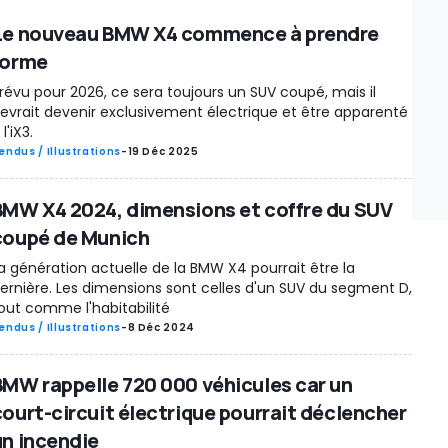
Le nouveau BMW X4 commence à prendre
forme
révu pour 2026, ce sera toujours un SUV coupé, mais il
evrait devenir exclusivement électrique et être apparenté
 l'iX3.
endus / Illustrations
-
19 Déc 2025
BMW X4 2024, dimensions et coffre du SUV
coupé de Munich
a génération actuelle de la BMW X4 pourrait être la
ernière. Les dimensions sont celles d'un SUV du segment D,
out comme l'habitabilité
endus / Illustrations
-
8 Déc 2024
BMW rappelle 720 000 véhicules car un
court-circuit électrique pourrait déclencher
un incendie