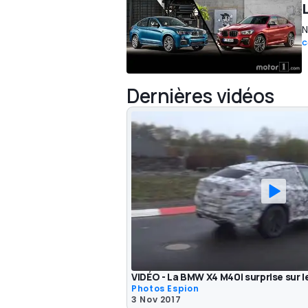
N
C
Dernières vidéos
VIDÉO - La BMW X4 M40i surprise sur l
Photos Espion
3 Nov 2017