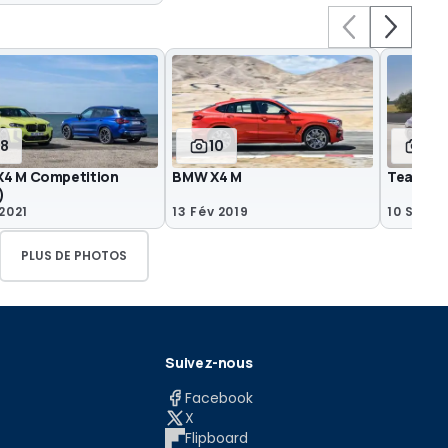
18
10
11
4 M Competition
BMW X4 M
Teaser -
)
2021
13 Fév 2019
10 Sep 2
PLUS DE PHOTOS
Suivez-nous
Facebook
X
Flipboard