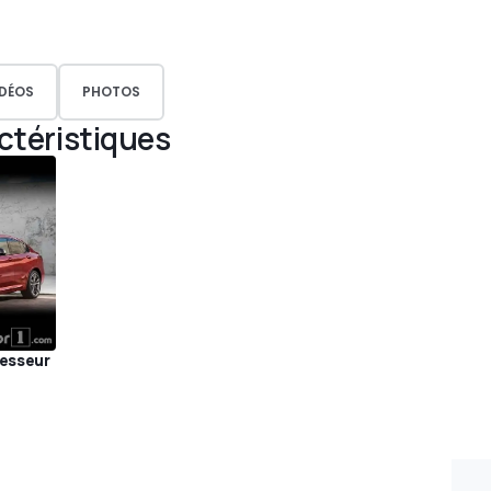
IDÉOS
PHOTOS
actéristiques
cesseur