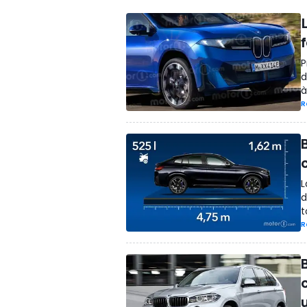
P
d
à
R
L
d
t
R