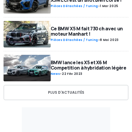
X5M LCI est un shot bien corsé !
Pièces Détachées / Tuning
-
1 Mar 2025
Ce BMW X5 M fait 730 ch avec un
moteur Manhart !
Pièces Détachées / Tuning
-
8 Mai 2023
BMW lance les X5 et X6 M
Competition à hybridation légère
News
-
22 Fév 2023
PLUS D'ACTUALITÉS