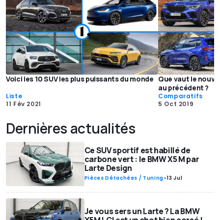
Voici les 10 SUV les plus puissants du monde
Que vaut le nouve
au précédent ?
Liste
Comparatifs
11 Fév 2021
5 Oct 2019
Dernières actualités
Ce SUV sportif est habillé de
carbone vert : le BMW X5 M par
Larte Design
Pièces Détachées / Tuning
-
13 Jul
Je vous sers un Larte ? La BMW