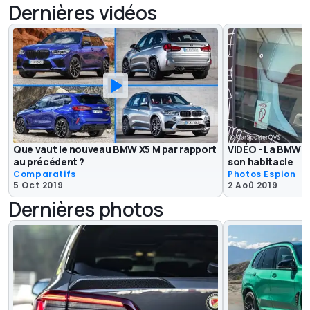
Dernières vidéos
Que vaut le nouveau BMW X5 M par rapport
VIDÉO - La BMW 
au précédent ?
son habitacle
Comparatifs
Photos Espion
5 Oct 2019
2 Aoû 2019
Dernières photos