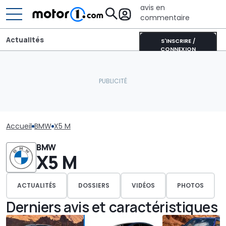
avis en
commentaire
Actualités
S'INSCRIRE /
CONNEXION
Accueil
BMW
X5 M
BMW
X5 M
ACTUALITÉS
DOSSIERS
VIDÉOS
PHOTOS
Derniers avis et caractéristiques