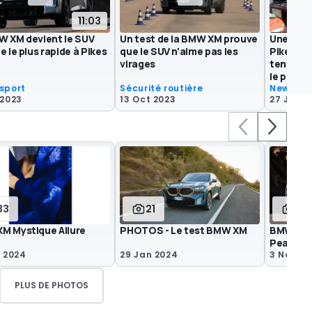
11:03
W XM devient le SUV
Un test de la BMW XM prouve
Une BMW 
e le plus rapide à Pikes
que le SUV n'aime pas les
Pikes Pe
virages
tentativ
le plus r
sport
Sécurité routière
News
 2023
13 Oct 2023
27 Jun 2
33
21
4
M Mystique Allure
PHOTOS - Le test BMW XM
BMW XM L
Peak- R
i 2024
29 Jan 2024
3 Nov 20
PLUS DE PHOTOS