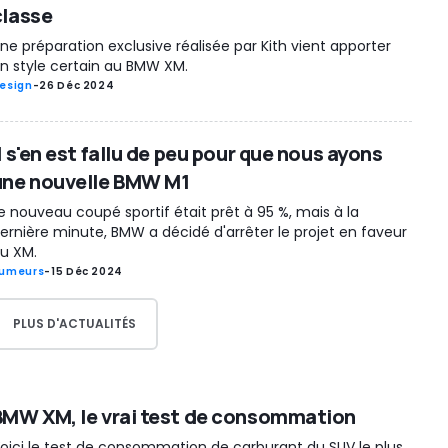
classe
ne préparation exclusive réalisée par Kith vient apporter
n style certain au BMW XM.
esign
-
26 Déc 2024
l s'en est fallu de peu pour que nous ayons
une nouvelle BMW M1
e nouveau coupé sportif était prêt à 95 %, mais à la
ernière minute, BMW a décidé d'arrêter le projet en faveur
u XM.
umeurs
-
15 Déc 2024
PLUS D'ACTUALITÉS
BMW XM, le vrai test de consommation
oici le test de consommation de carburant du SUV le plus