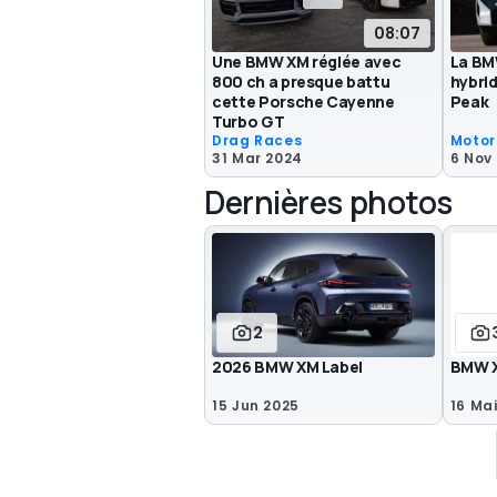
08:07
Une BMW XM réglée avec
La BM
800 ch a presque battu
hybrid
cette Porsche Cayenne
Peak
Turbo GT
Drag Races
Motor
31 Mar 2024
6 Nov
Dernières photos
2
2026 BMW XM Label
BMW X
15 Jun 2025
16 Ma