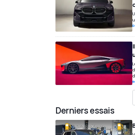
U
u
D
I
L
d
d
R
Derniers essais
V