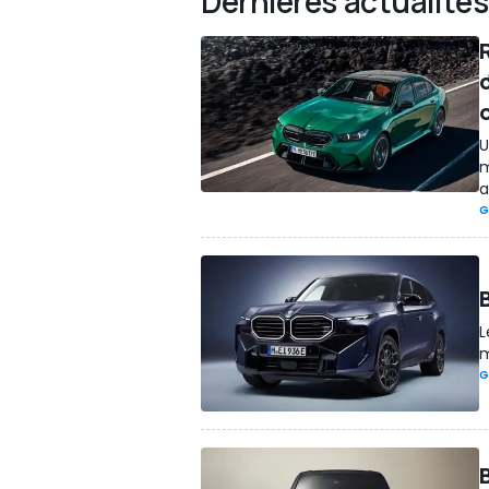
Dernières actualités
U
m
a
G
L
m
G