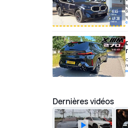
s
6
s
C
C
m
E
Dernières vidéos