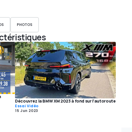
OS
PHOTOS
actéristiques
n
Découvrez la BMW XM 2023 à fond sur l'autoroute
Essai Vidéo
15 Jun 2023