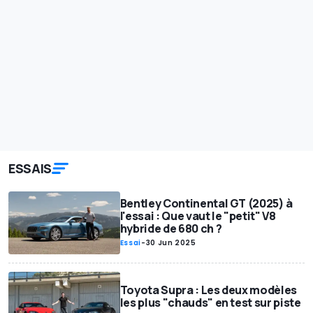
ESSAIS
Bentley Continental GT (2025) à
l'essai : Que vaut le "petit" V8
hybride de 680 ch ?
Essai
-
30 Jun 2025
Toyota Supra : Les deux modèles
les plus "chauds" en test sur piste