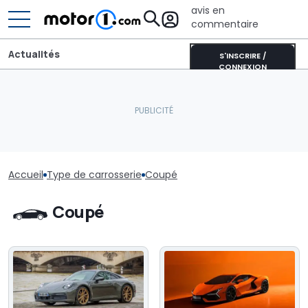
avis en
commentaire
Actualités
S'INSCRIRE /
CONNEXION
Accueil
Type de carrosserie
Coupé
Coupé