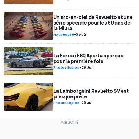
Un arc-en-ciel de Revuelto et une
série spéciale pour les 60 ans de
la Miura
Nouveauté
-
3 Aoû
La Ferrari F80 Aperta aperçue
pour la première fois
Photos Espion
-
29 Jul
La Lamborghini Revuelto SV est
presque prête
Photos Espion
-
29 Jul