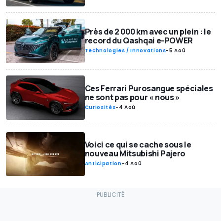
Près de 2 000 km avec un plein : le
record du Qashqai e-POWER
Technologies / Innovations
-
5 Aoû
Ces Ferrari Purosangue spéciales
ne sont pas pour « nous »
Curiosités
-
4 Aoû
Voici ce qui se cache sous le
nouveau Mitsubishi Pajero
Anticipation
-
4 Aoû