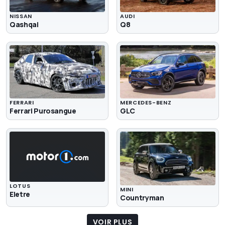
NISSAN
AUDI
Qashqai
Q8
FERRARI
MERCEDES-BENZ
Ferrari Purosangue
GLC
LOTUS
MINI
Eletre
Countryman
VOIR PLUS