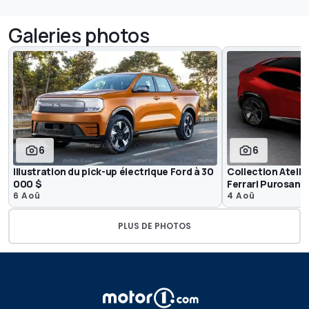
Galeries photos
6
6
Illustration du pick-up électrique Ford à 30
Collection Ateli
000 $
Ferrari Purosang
6 Aoû
4 Aoû
PLUS DE PHOTOS