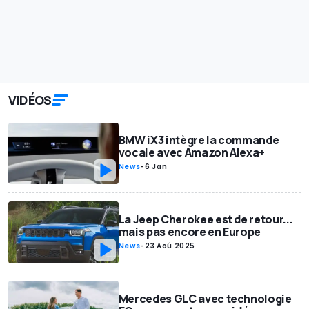
VIDÉOS
BMW iX3 intègre la commande
vocale avec Amazon Alexa+
News
-
6 Jan
La Jeep Cherokee est de retour...
mais pas encore en Europe
News
-
23 Aoû 2025
Mercedes GLC avec technologie