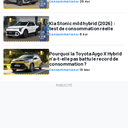
Consommations
-
29 Avr
Kia Stonic mild hybrid (2026) :
test de consommation réelle
Consommations
-
8 Avr
Pourquoi la Toyota Aygo X Hybrid
n’a-t-elle pas battu le record de
consommation ?
Consommations
-
19 Mar