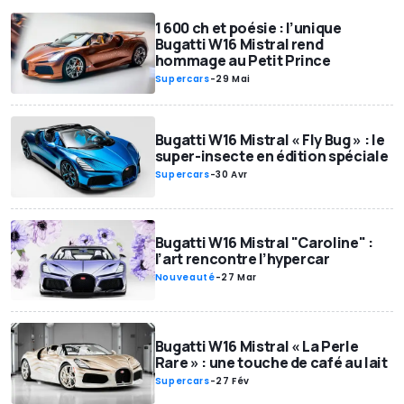
1 600 ch et poésie : l’unique
Bugatti W16 Mistral rend
hommage au Petit Prince
Supercars
-
29 Mai
Bugatti W16 Mistral « Fly Bug » : le
super-insecte en édition spéciale
Supercars
-
30 Avr
Bugatti W16 Mistral "Caroline" :
l’art rencontre l’hypercar
Nouveauté
-
27 Mar
Bugatti W16 Mistral « La Perle
Rare » : une touche de café au lait
Supercars
-
27 Fév