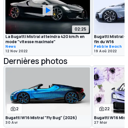
02:25
La Bugatti Mistral atteindra 420 km/h en
Bugatti Mistral -
mode "vitesse maximale"
fin du W16
News
Pebble Beach
12 Nov 2022
19 Aoû 2022
Dernières photos
2
22
Bugatti W16 Mistral "Fly Bug" (2026)
Bugatti W16 Mistr
30 Avr
27 Mar