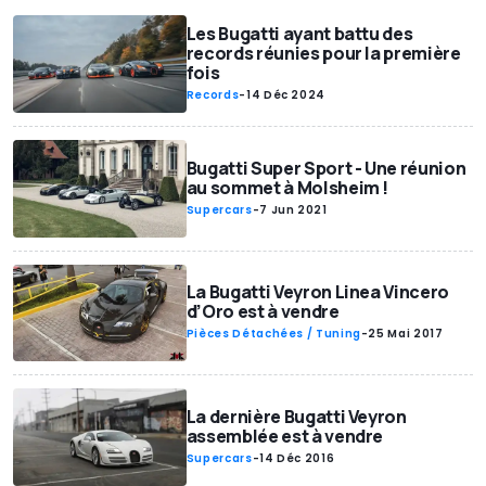
Les Bugatti ayant battu des
records réunies pour la première
fois
Records
-
14 Déc 2024
Bugatti Super Sport - Une réunion
au sommet à Molsheim !
Supercars
-
7 Jun 2021
La Bugatti Veyron Linea Vincero
d’Oro est à vendre
Pièces Détachées / Tuning
-
25 Mai 2017
La dernière Bugatti Veyron
assemblée est à vendre
Supercars
-
14 Déc 2016