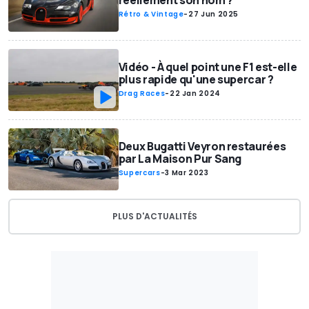
réellement son nom ?
Rétro & Vintage
-
27 Jun 2025
Vidéo - À quel point une F1 est-elle
plus rapide qu'une supercar ?
Drag Races
-
22 Jan 2024
Deux Bugatti Veyron restaurées
par La Maison Pur Sang
Supercars
-
3 Mar 2023
PLUS D'ACTUALITÉS