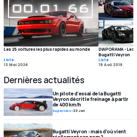
Les 25 voitures les plus rapides au monde
DIAPORAMA - Les éd
Bugatti Veyron
Liste
Liste
13 Mai 2024
18 Aoû 2019
Dernières actualités
Un pilote d'essai de la Bugatti
Veyron décrit le freinage à partir
de 400 km/h
Supercars
-
20 Jan
Bugatti Veyron : mais d'où vient