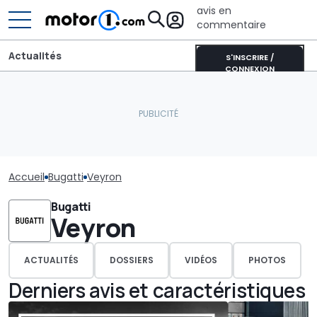
avis en
commentaire
Actualités
S'INSCRIRE /
CONNEXION
Accueil
Bugatti
Veyron
Bugatti
Veyron
ACTUALITÉS
DOSSIERS
VIDÉOS
PHOTOS
Derniers avis et caractéristiques