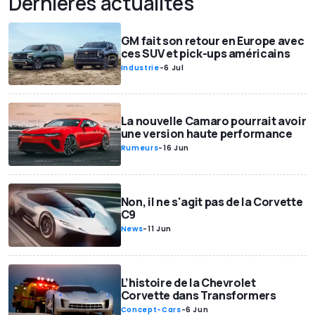
Dernières actualités
GM fait son retour en Europe avec
ces SUV et pick-ups américains
Industrie
-
6 Jul
La nouvelle Camaro pourrait avoir
une version haute performance
Rumeurs
-
16 Jun
Non, il ne s'agit pas de la Corvette
C9
News
-
11 Jun
L’histoire de la Chevrolet
Corvette dans Transformers
Concept-Cars
-
6 Jun