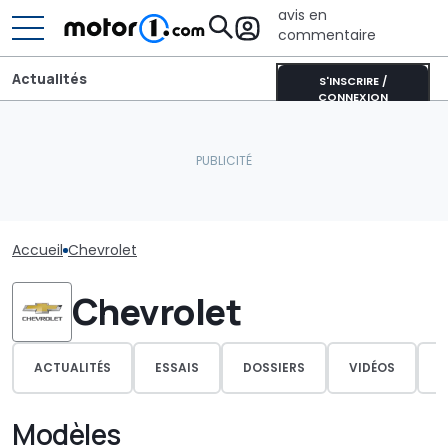
avis en
commentaire
Actualités
S'INSCRIRE /
CONNEXION
Accueil
Chevrolet
Chevrolet
ACTUALITÉS
ESSAIS
DOSSIERS
VIDÉOS
P
Modèles