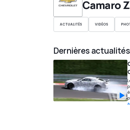
Camaro Z
ACTUALITÉS
VIDÉOS
PHO
Dernières actualités
L
p
é
p
A