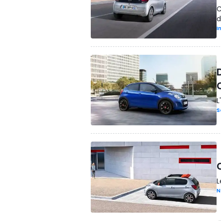
C
d
I
D
L
S
L
N