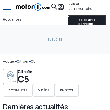
avis en
commentaire
Actualités
S'INSCRIRE /
CONNEXION
Accueil
Citroën
C5
Citroën
C5
ACTUALITÉS
VIDÉOS
PHOTOS
Dernières actualités