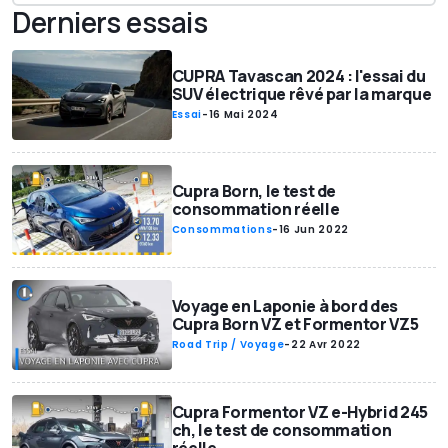
Derniers essais
CUPRA Tavascan 2024 : l'essai du
SUV électrique rêvé par la marque
Essai
-
16 Mai 2024
Cupra Born, le test de
consommation réelle
Consommations
-
16 Jun 2022
Voyage en Laponie à bord des
Cupra Born VZ et Formentor VZ5
Road Trip / Voyage
-
22 Avr 2022
Cupra Formentor VZ e-Hybrid 245
ch, le test de consommation
réelle