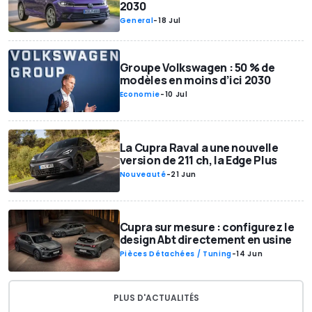
2030
General
-
18 Jul
Groupe Volkswagen : 50 % de
modèles en moins d’ici 2030
Economie
-
10 Jul
La Cupra Raval a une nouvelle
version de 211 ch, la Edge Plus
Nouveauté
-
21 Jun
Cupra sur mesure : configurez le
design Abt directement en usine
Pièces Détachées / Tuning
-
14 Jun
PLUS D'ACTUALITÉS