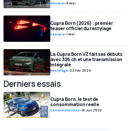
General
-
5 Mar
Cupra Born (2026) : premier
teaser officiel du restylage
Teasers
-
1 Mar
La Cupra Born VZ fait ses débuts
avec 326 ch et une transmission
intégrale
Restylage
-
22 Fév 2024
Derniers essais
Cupra Born, le test de
consommation réelle
Consommations
-
16 Jun 2022