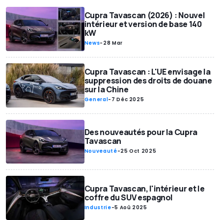
Cupra Tavascan (2026) : Nouvel
intérieur et version de base 140
kW
News
-
28 Mar
Cupra Tavascan : L'UE envisage la
suppression des droits de douane
sur la Chine
General
-
7 Déc 2025
Des nouveautés pour la Cupra
Tavascan
Nouveauté
-
25 Oct 2025
Cupra Tavascan, l'intérieur et le
coffre du SUV espagnol
Industrie
-
5 Aoû 2025