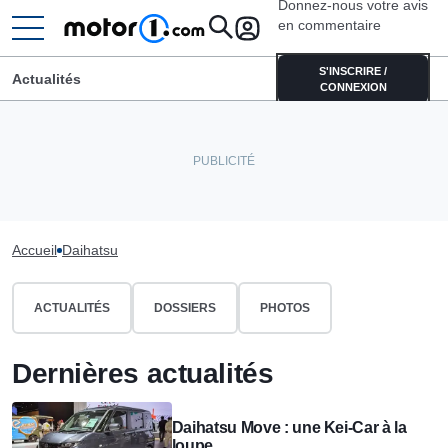
Donnez-nous votre avis
en commentaire
S'INSCRIRE /
Actualités
CONNEXION
Accueil
Daihatsu
ACTUALITÉS
DOSSIERS
PHOTOS
Dernières actualités
Daihatsu Move : une Kei-Car à la
loupe