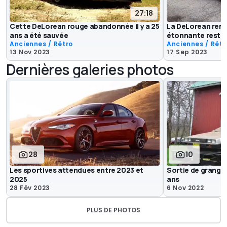
27:18
Cette DeLorean rouge abandonnée il y a 25
La DeLorean remo
ans a été sauvée
étonnante resta
Anciennes / Rétro
Anciennes / Rétr
13 Nov 2023
17 Sep 2023
Dernières galeries photos
28
10
Les sportives attendues entre 2023 et
Sortie de grange
2025
ans
28 Fév 2023
6 Nov 2022
PLUS DE PHOTOS