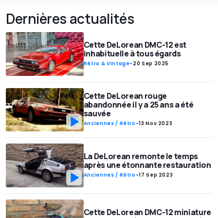
Dernières actualités
Cette DeLorean DMC-12 est
inhabituelle à tous égards
Rétro & Vintage
-
20 Sep 2025
Cette DeLorean rouge
abandonnée il y a 25 ans a été
sauvée
Anciennes / Rétro
-
13 Nov 2023
La DeLorean remonte le temps
après une étonnante restauration
Anciennes / Rétro
-
17 Sep 2023
Cette DeLorean DMC-12 miniature