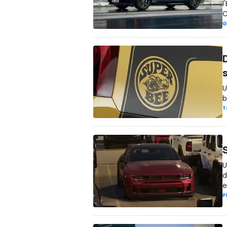
l
C
G
U
b
T
U
d
e
P