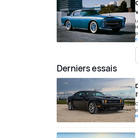
G
v
L
H
p
C
Derniers essais
l
C
p
E