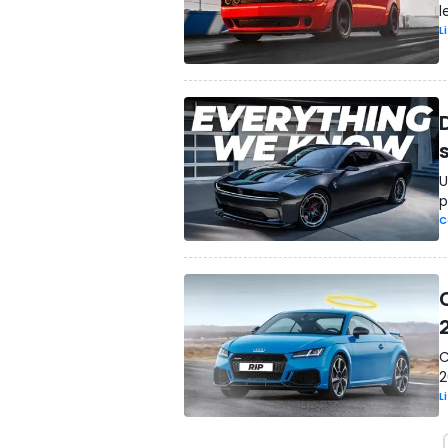
l
L
U
p
C
C
2
L