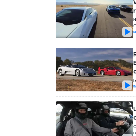
N
C
E
L
E
C
r