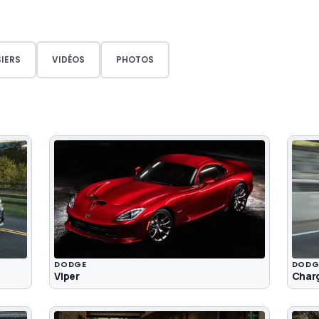
IERS
VIDÉOS
PHOTOS
DODGE
DODG
Viper
Charg