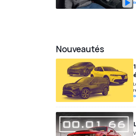
E
Nouveautés
L
r
G
V