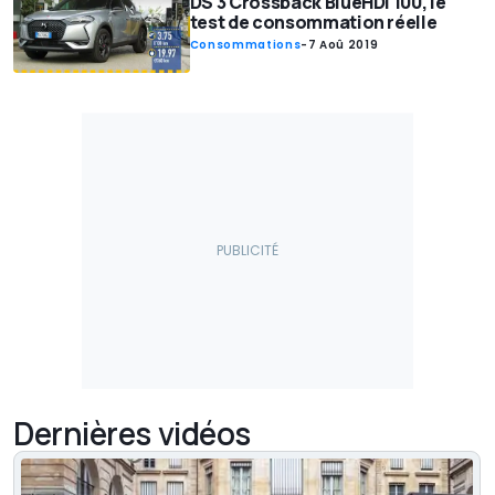
DS 3 Crossback BlueHDi 100, le
test de consommation réelle
Consommations
-
7 Aoû 2019
Dernières vidéos