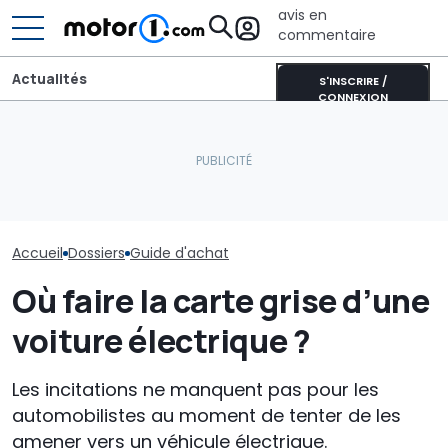
avis en
commentaire
Actualités
S'INSCRIRE /
CONNEXION
Mercedes CLA Shooting
Cette BMW se recharge
Les voitures
Brake : autonomie,
au soleil et produit
automatiques
batterie et prix
encore plus d’énergie
chères de 202
Accueil
Dossiers
Guide d'achat
Où faire la carte grise d’une
voiture électrique ?
Les incitations ne manquent pas pour les
automobilistes au moment de tenter de les
amener vers un véhicule électrique.