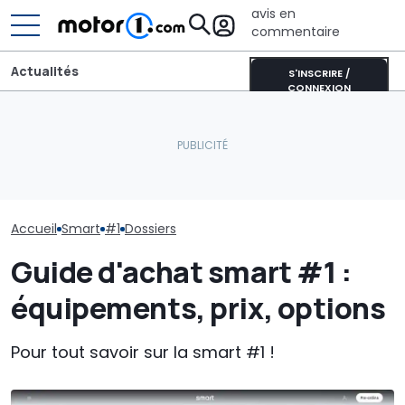
avis en
commentaire
Actualités
S'INSCRIRE /
CONNEXION
Aston Martin contrainte
La smart #2 s
Sur les murs du monde, la
de vendre la majeure
rapproche de 
nouvelle smart #2
partie de son nom pour
plus : la voici 
prépare son arrivée
survivre
essais
Accueil
Smart
#1
Dossiers
Guide d'achat smart #1 :
équipements, prix, options
Pour tout savoir sur la smart #1 !