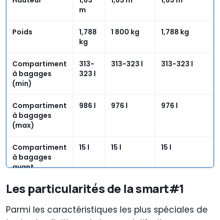
Hauteur
1,63
1,63 m
1,63 m
m
Poids
1,788
1 800 kg
1,788 kg
kg
Compartiment
313-
313-323 l
313-323 l
à bagages
323 l
(min)
Compartiment
986 l
976 l
976 l
à bagages
(max)
Compartiment
15 l
15 l
15 l
à bagages
avant
Les particularités de la smart#1
Parmi les caractéristiques les plus spéciales de