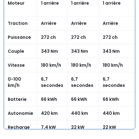
Moteur
1 arrière
1 arrière
1 arrière
Traction
Arrière
Arrière
Arrière
Puissance
272 ch
272 ch
272 ch
Couple
343 Nm
343 Nm
343 Nm
Vitesse
180 km/h
180 km/h
180 km/h
0-100
6,7
6,7
6,7
km/h
secondes
secondes
secondes
Batterie
66 kWh
66 kWh
66 kWh
Autonomie
420 km
440 km
440 km
Recharge
7,4 kW
22 kW
22 kW
maximale