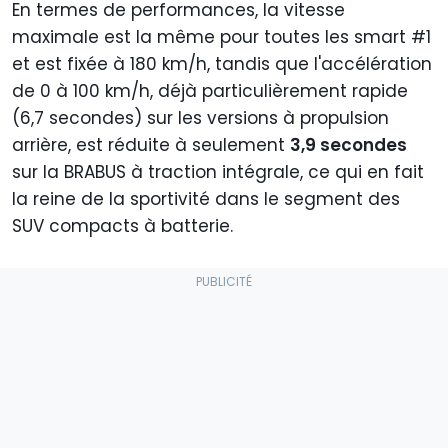
AC
En termes de performances, la vitesse
maximale est la même pour toutes les smart #1
Recharge
150 kW
150 kW
150 kW
et est fixée à 180 km/h, tandis que l'accélération
maximale
DC
de 0 à 100 km/h, déjà particulièrement rapide
(6,7 secondes) sur les versions à propulsion
arrière, est réduite à seulement
3,9 secondes
sur la BRABUS à traction intégrale, ce qui en fait
la reine de la sportivité dans le segment des
SUV compacts à batterie.