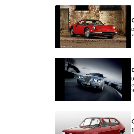
D
2
U
c
1