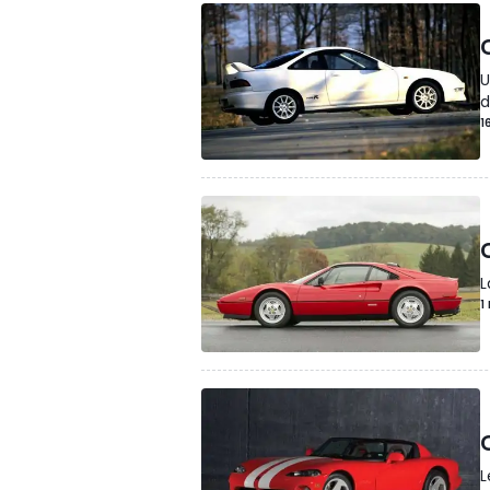
U
d
1
L
1
L