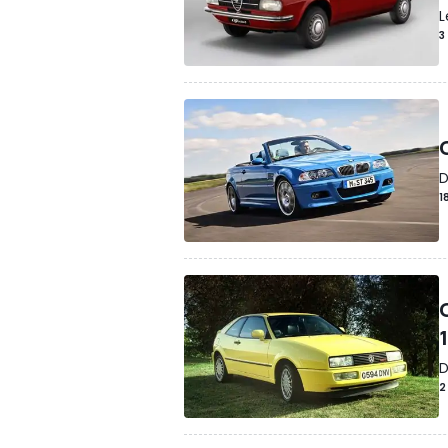
L
3
D
1
D
2