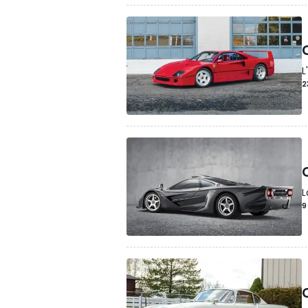
L
2
L
9