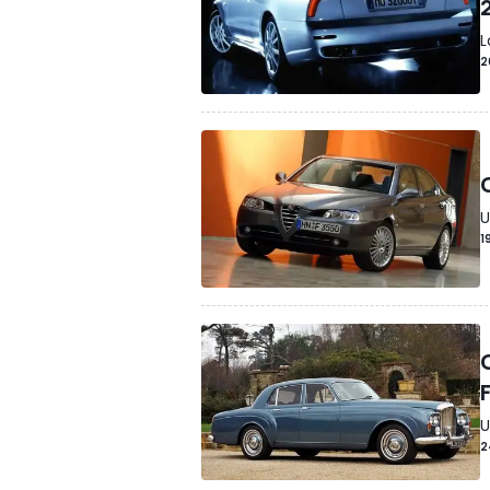
L
2
U
1
U
2