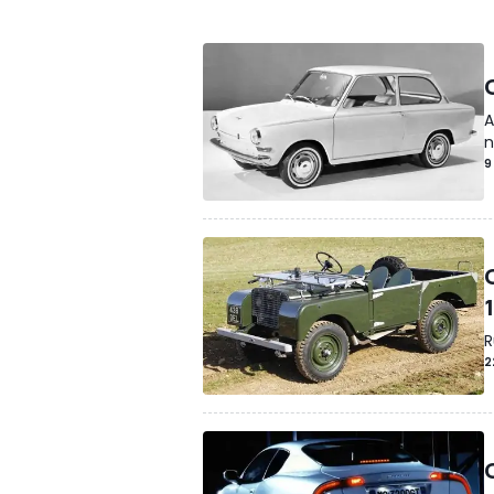
Sponsorisé
Guide d'achat anciennes
A
n
9
R
2