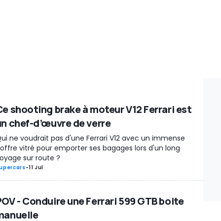
Ce shooting brake à moteur V12 Ferrari est
un chef-d’œuvre de verre
ui ne voudrait pas d'une Ferrari V12 avec un immense
offre vitré pour emporter ses bagages lors d'un long
oyage sur route ?
upercars
-
11 Jul
POV - Conduire une Ferrari 599 GTB boite
manuelle