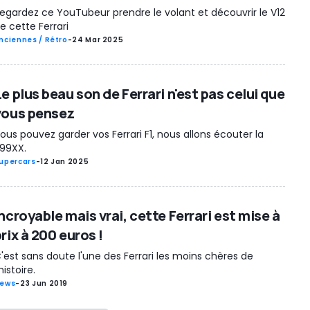
egardez ce YouTubeur prendre le volant et découvrir le V12
e cette Ferrari
nciennes / Rétro
-
24 Mar 2025
e plus beau son de Ferrari n'est pas celui que
vous pensez
ous pouvez garder vos Ferrari F1, nous allons écouter la
99XX.
upercars
-
12 Jan 2025
ncroyable mais vrai, cette Ferrari est mise à
rix à 200 euros !
'est sans doute l'une des Ferrari les moins chères de
'histoire.
ews
-
23 Jun 2019