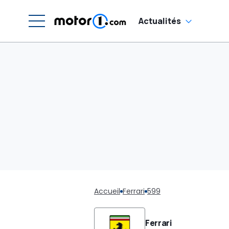
Actualités
Accueil
Ferrari
599
Ferrari