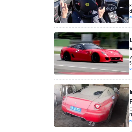
R
d
A
L
V
5
S
I
p
C
l
N