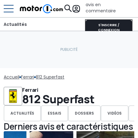
avis en
commentaire
Actualités
S'INSCRIRE /
CONNEXION
Accueil
Ferrari
812 Superfast
Ferrari
812 Superfast
ACTUALITÉS
ESSAIS
DOSSIERS
VIDÉOS
P
Derniers avis et caractéristiques