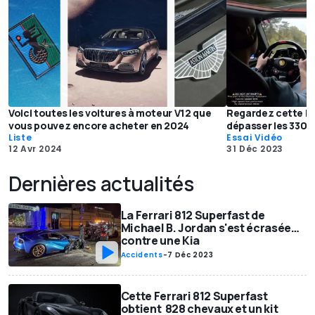
Voici toutes les voitures à moteur V12 que
Regardez cette Fe
vous pouvez encore acheter en 2024
dépasser les 330 k
Liste
Essai Vidéo
12 Avr 2024
31 Déc 2023
Dernières actualités
La Ferrari 812 Superfast de
Michael B. Jordan s'est écrasée…
contre une Kia
Accidents
-
7 Déc 2023
Cette Ferrari 812 Superfast
obtient 828 chevaux et un kit