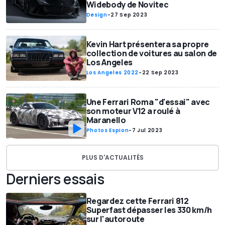
Widebody de Novitec
Design
-
27 Sep 2023
Kevin Hart présentera sa propre
collection de voitures au salon de
Los Angeles
Los Angeles 2022
-
22 Sep 2023
Une Ferrari Roma "d'essai" avec
son moteur V12 a roulé à
Maranello
Photos Espion
-
7 Jul 2023
PLUS D'ACTUALITÉS
Derniers essais
Regardez cette Ferrari 812
Superfast dépasser les 330 km/h
sur l'autoroute