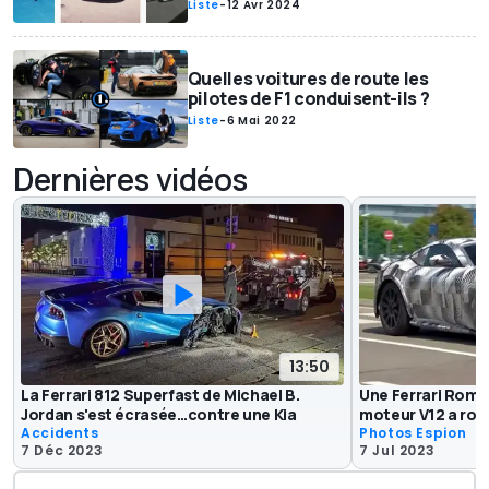
Liste
-
12 Avr 2024
Quelles voitures de route les
pilotes de F1 conduisent-ils ?
Liste
-
6 Mai 2022
Dernières vidéos
13:50
La Ferrari 812 Superfast de Michael B.
Une Ferrari Roma
Jordan s'est écrasée…contre une Kia
moteur V12 a rou
Accidents
Photos Espion
7 Déc 2023
7 Jul 2023