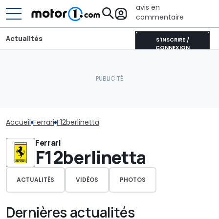
avis en
commentaire
Actualités
S'INSCRIRE /
CONNEXION
Accueil
Ferrari
F12berlinetta
Ferrari
F12berlinetta
ACTUALITÉS
VIDÉOS
PHOTOS
Dernières actualités