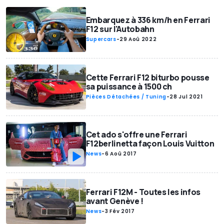
Embarquez à 336 km/h en Ferrari
F12 sur l'Autobahn
Supercars
-
29 Aoû 2022
Cette Ferrari F12 biturbo pousse
sa puissance à 1500 ch
Pièces Détachées / Tuning
-
28 Jul 2021
Cet ado s'offre une Ferrari
F12berlinetta façon Louis Vuitton
News
-
6 Aoû 2017
Ferrari F12M - Toutes les infos
avant Genève !
News
-
3 Fév 2017