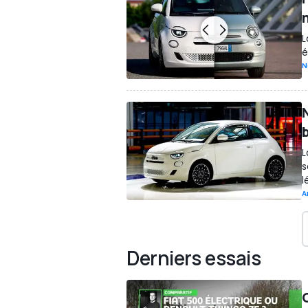
L
é
N
N
L
s
l
A
Derniers essais