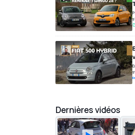
P
s
E
s
E
Dernières vidéos