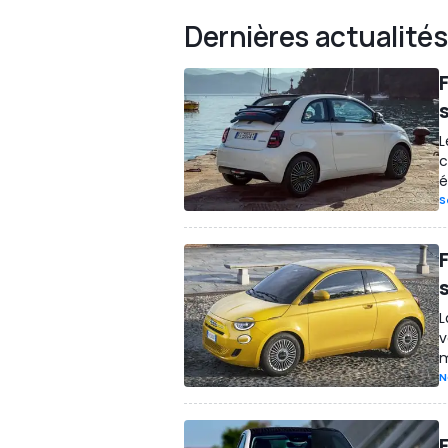
Dernières actualités
F
s
L
c
é
S
F
L
v
m
N