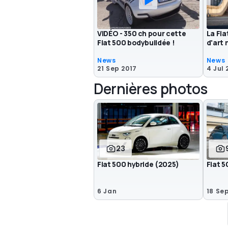
VIDÉO - 350 ch pour cette
La Fi
Fiat 500 bodybuildée !
d'art
News
News
21 Sep 2017
4 Jul 
Dernières photos
23
Fiat 500 hybride (2025)
Fiat 5
6 Jan
18 Se