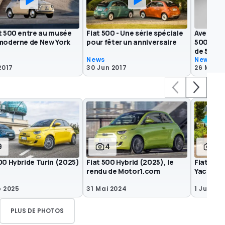
at 500 entre au musée
Fiat 500 - Une série spéciale
Avez-vou
 moderne de New York
pour fêter un anniversaire
500 avec
de 550 c
News
News
2017
30 Jun 2017
26 Mar 2
9
4
19
00 Hybride Turin (2025)
Fiat 500 Hybrid (2025), le
Fiat 500 
rendu de Motor1.com
Yachting
p 2025
31 Mai 2024
1 Jul 202
PLUS DE PHOTOS