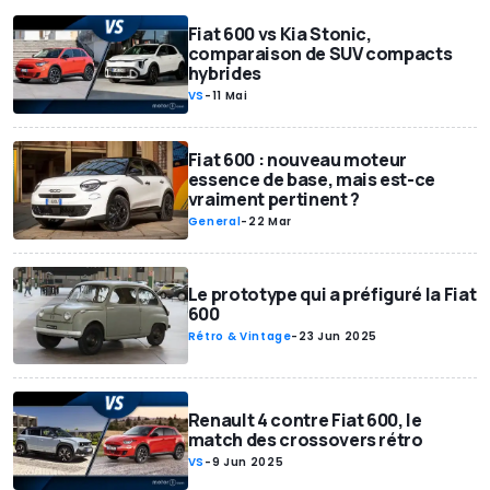
Fiat 600 vs Kia Stonic,
comparaison de SUV compacts
hybrides
VS
-
11 Mai
Fiat 600 : nouveau moteur
essence de base, mais est-ce
vraiment pertinent ?
General
-
22 Mar
Le prototype qui a préfiguré la Fiat
600
Rétro & Vintage
-
23 Jun 2025
Renault 4 contre Fiat 600, le
match des crossovers rétro
VS
-
9 Jun 2025